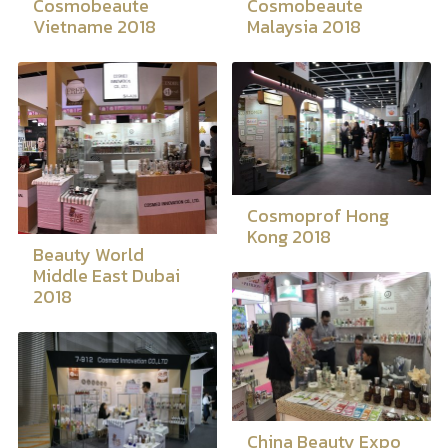
Cosmobeaute
Cosmobeaute
Vietname 2018
Malaysia 2018
Cosmoprof Hong
Kong 2018
Beauty World
Middle East Dubai
2018
China Beauty Expo