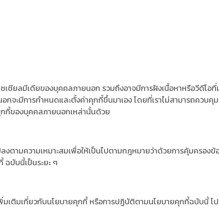
อโซเชียลมีเดียของบุคคลภายนอก รวมถึงอาจมีการฝังเนื้อหาหรือวีดีโอท
นอกจะมีการกำหนดและตั้งค่าคุกกี้ขึ้นมาเอง โดยที่เราไม่สามารถควบคุมห
ุกกี้ของบุคคลภายนอกเหล่านั้นด้วย
แปลงตามความเหมาะสมเพื่อให้เป็นไปตามกฎหมายว่าด้วยการคุ้มครองข้อม
ฉบับนี้เป็นระยะ ๆ
มเติมเกี่ยวกับนโยบายคุกกี้ หรือการปฏิบัติตามนโยบายคุกกี้ฉบับนี้ โ