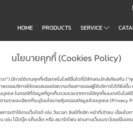
HOME
PRODUCTS
SERVICE
CAT
นโยบายคุกกี้ (Cookies Policy)
) มีการใช้งานคุกกี้หรือเทคโนโลยีอื่นใดที่มีลักษณะใกล้เคียงกัน ("คุกกี้
องบริการให้ตอบสนองต่อความต้องการของผู้ใช้บริการได้ดียิ่งขึ้น เมื
นบุคคล ในกรณีที่ข้อมูลที่ถูกเก็บรวบรวมจากการใช้คุกกี้และเทคโนโลยี
ตามรายละเอียดที่ระบุในนโยบายคุ้มครองข้อมูลส่วนบุคคล (Privacy P
การเข้าใช้งานเว็บไซต์ เช่น วันเวลา ลิงค์ที่คลิก หน้าที่เข้าชม เงื่อนไ
าน เช่น โน๊ตบุ๊ค แท็บเล็ต หรือ สมาร์ทโฟน ผ่านทางเว็บเบราว์เซอร์ในขณะที