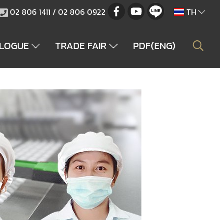
02 806 1411 / 02 806 0922
TH
ALOGUE
TRADE FAIR
PDF(ENG)