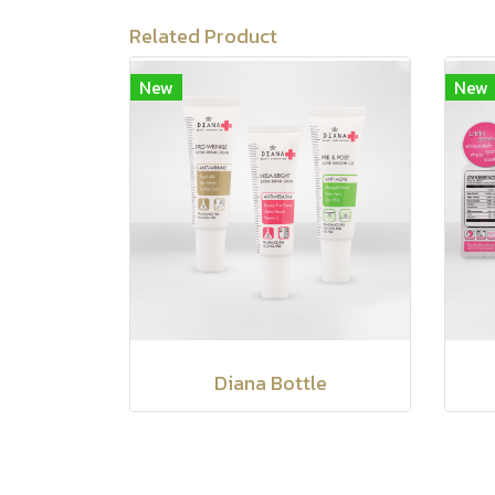
Related Product
New
New
Diana Bottle