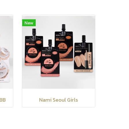
New
ABB
Nami Seoul Girls