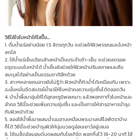
วิธีใส่ใจใบหน้าให้ใสปิ๊ง...
1. ดื่มน้ำแร่อย่างน้อย 1.5 ลิตรทุกวัน จะช่วยให้ผิวพรรณและใบหน้า
สดใส
2. ใช้น้ำแร่เย็นเฉียบล้างหน้าเป็นประจำเช้า-เย็น จะช่วยลดรอย
ขรุขระบนใบหน้าได้ น้ำเย็นยังช่วยให้ผิวหน้าปรับสภาพและคืน
สมดุลได้อย่างเป็นธรรมชาติอีกด้วย
3. สาวๆหลายคนอาจยังไม่รู้ว่า ผิวหน้าก็หิวน้ำได้เหมือนกัน เพราะ
ฉะนั้นหมั่นฉีดสเปรย์น้ำแร่ให้ใบหน้าคงความชุ่มชื้นได้ตลอดวัน
4. นำน้ำผึ้งมาอุ่นให้ได้อุณหภูมิพอเหมาะ แล้วพอกทาทั่วใบหน้าและ
ลำคอ วิธีนี้จะช่วยเพิ่มความชุ่มชื้น และเป็นการให้สารอาหารบำรุง
กับผิวหน้าด้วย
5. ลองใช้น้ำผึ้งมาผสมน้ำนมอาบเหมือนพระนางคลีโอพัตราบ้าง
ก็ได้ วิธีนี้จะช่วยบำรุงผิวให้นุ่มนวลดูอ่อนเยาว์อยู่เสมอ
6. ใช้เมล็ดอัลมอนด์บดผสมกับโยเกิร์ต พอกทิ้งไว้ 18-20 นาที ใช้